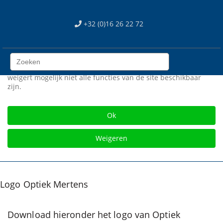
We use cookies
+32 (0)16 26 22 72
Wij gebruiken cookies op onze web site. Sommigen zijn
essentieel voor het correct functioneren van de site, terwijl
anderen ons helpen om de site en gebruikerservaring te
verbeteren (tracking cookies). U kan zelf kiezen of u deze
cookies wil toestaan of niet. Let op dat als u onze cookies
weigert mogelijk niet alle functies van de site beschikbaar
zijn.
Gratis verzending vanaf € 75
Ok
Weigeren
Logo Optiek Mertens
Download hieronder het logo van Optiek