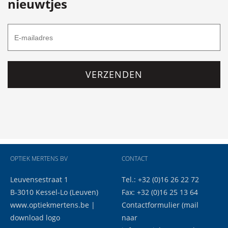
nieuwtjes
VERZENDEN
OPTIEK MERTENS BV
CONTACT
Leuvensestraat 1
Tel.: +32 (0)16 26 22 72
B-3010 Kessel-Lo (Leuven)
Fax: +32 (0)16 25 13 64
www.optiekmertens.be
|
Contactformulier
(mail
download logo
naar