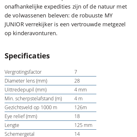
onafhankelijke expedities zijn of de natuur met
de volwassenen beleven: de robuuste MY
JUNIOR verrekijker is een vertrouwde metgezel
op kinderavonturen.
Specificaties
Vergrotingsfactor
7
Diameter lens (mm)
28
Uittredepupil (mm)
4 mm
Min. scherpstelafstand (m)
4 m
Gezichtsveld op 1000 m
126m
Eye relief (mm)
18
Lengte
125 mm
Schemergetal
14