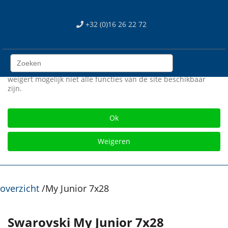
We use cookies
+32 (0)16 26 22 72
Wij gebruiken cookies op onze web site. Sommigen zijn
essentieel voor het correct functioneren van de site, terwijl
anderen ons helpen om de site en gebruikerservaring te
verbeteren (tracking cookies). U kan zelf kiezen of u deze
cookies wil toestaan of niet. Let op dat als u onze cookies
weigert mogelijk niet alle functies van de site beschikbaar
zijn.
Gratis verzending vanaf € 75
Ok
Weigeren
overzicht
/
My Junior 7x28
Swarovski My Junior 7x28