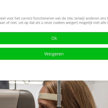
eel voor het correct functioneren van de site, terwijl anderen ons
Persoonlijk advies
Ruime voorraad
aan of niet. Let op dat als u onze cookies weigert mogelijk niet alle
Ok
nzen
Verrekijkers
Sportbrillen
Vergroten
Weigeren