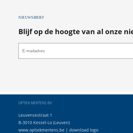
NIEUWSBRIEF
Blijf op de hoogte van al onze n
OPTIEK MERTENS BV
Leuvensestraat 1
B-3010 Kessel-Lo (Leuven)
www.optiekmertens.be
|
download logo