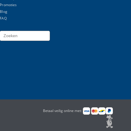
Promoties
Blog
FAQ
Betaal veilig online met: