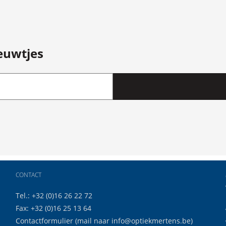
ieuwtjes
CONTACT
Tel.: +32 (0)16 26 22 72
Fax: +32 (0)16 25 13 64
Contactformulier
(mail naar
info@optiekmertens.be
)