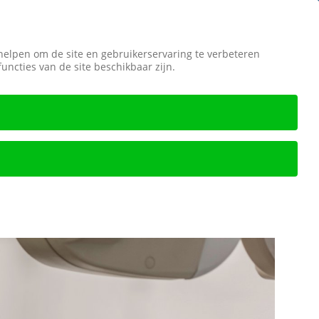
 helpen om de site en gebruikerservaring te verbeteren
Veilige betaling
 functies van de site beschikbaar zijn.
Promoties
Over ons
Contact