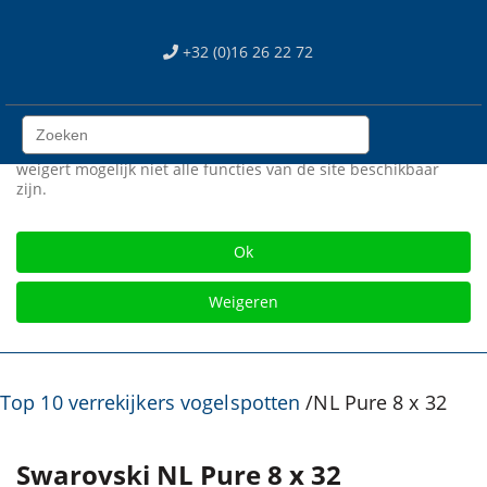
We use cookies
+32 (0)16 26 22 72
Wij gebruiken cookies op onze web site. Sommigen zijn
essentieel voor het correct functioneren van de site, terwijl
anderen ons helpen om de site en gebruikerservaring te
verbeteren (tracking cookies). U kan zelf kiezen of u deze
cookies wil toestaan of niet. Let op dat als u onze cookies
weigert mogelijk niet alle functies van de site beschikbaar
zijn.
Gratis verzending vanaf € 75
Ok
Weigeren
Top 10 verrekijkers vogelspotten
/
NL Pure 8 x 32
Swarovski NL Pure 8 x 32