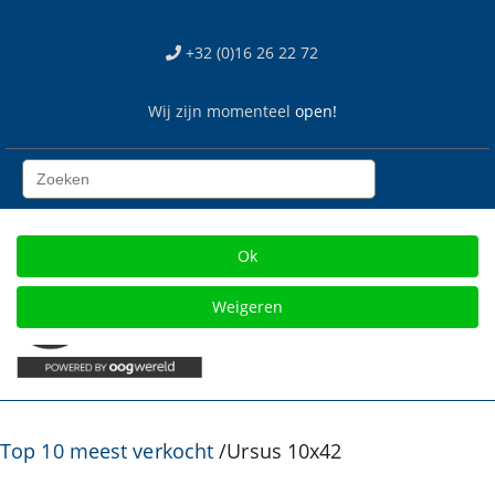
We use cookies
+32 (0)16 26 22 72
Wij gebruiken cookies op onze web site. Sommigen zijn
essentieel voor het correct functioneren van de site, terwijl
Wij zijn momenteel
open!
anderen ons helpen om de site en gebruikerservaring te
verbeteren (tracking cookies). U kan zelf kiezen of u deze
cookies wil toestaan of niet. Let op dat als u onze cookies
weigert mogelijk niet alle functies van de site beschikbaar
zijn.
Gratis verzending vanaf € 75
Ok
Weigeren
Top 10 meest verkocht
/
Ursus 10x42