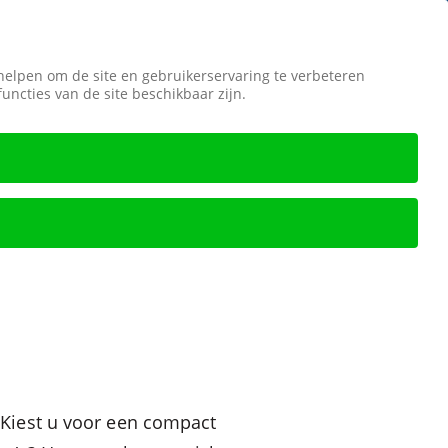
 helpen om de site en gebruikerservaring te verbeteren
Veilige betaling
 functies van de site beschikbaar zijn.
Promoties
Over ons
Contact
. Kiest u voor een compact