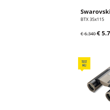
Swarovsk
BTX 35x115
€ 5.7
€ 6.340