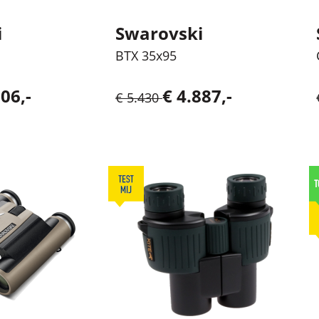
i
Swarovski
BTX 35x95
06,-
€ 4.887,-
€ 5.430