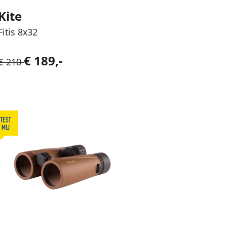
Kite
Fitis 8x32
€ 189,-
€ 210