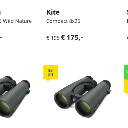
i
Kite
5 Wild Nature
Compact 8x25
-
€ 175,-
€ 195