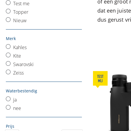
of een groot 
Test me
dat een juist
Topper
dus gerust vri
Nieuw
Merk
Kahles
Kite
Swarovski
Zeiss
Waterbestendig
ja
nee
Prijs