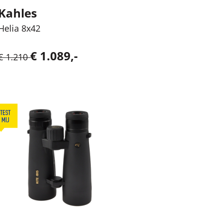
Kahles
Helia 8x42
€ 1.089,-
€ 1.210