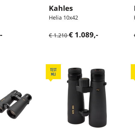
Kahles
Helia 10x42
-
€ 1.089,-
€ 1.210