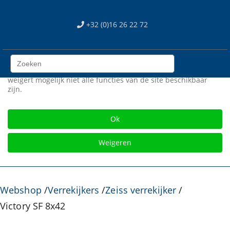
We use cookies
+32 (0)16 26 22 72
Wij gebruiken cookies op onze web site. Sommigen zijn
essentieel voor het correct functioneren van de site, terwijl
anderen ons helpen om de site en gebruikerservaring te
verbeteren (tracking cookies). U kan zelf kiezen of u deze
cookies wil toestaan of niet. Let op dat als u onze cookies
weigert mogelijk niet alle functies van de site beschikbaar
zijn.
Gratis verzending vanaf € 75
Ok
Weigeren
Webshop
/
Verrekijkers
/
Zeiss verrekijker
/
Victory SF 8x42