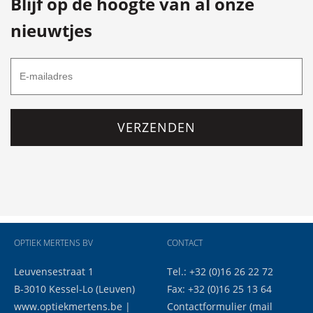
Blijf op de hoogte van al onze
nieuwtjes
VERZENDEN
OPTIEK MERTENS BV
CONTACT
Leuvensestraat 1
Tel.: +32 (0)16 26 22 72
B-3010 Kessel-Lo (Leuven)
Fax: +32 (0)16 25 13 64
www.optiekmertens.be
|
Contactformulier
(mail