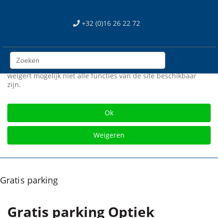
We use cookies
+32 (0)16 26 22 72
Wij gebruiken cookies op onze web site. Sommigen zijn
essentieel voor het correct functioneren van de site, terwijl
anderen ons helpen om de site en gebruikerservaring te
verbeteren (tracking cookies). U kan zelf kiezen of u deze
cookies wil toestaan of niet. Let op dat als u onze cookies
weigert mogelijk niet alle functies van de site beschikbaar
zijn.
Gratis verzending vanaf € 75
Ok
Weigeren
Gratis parking
Gratis parking Optiek