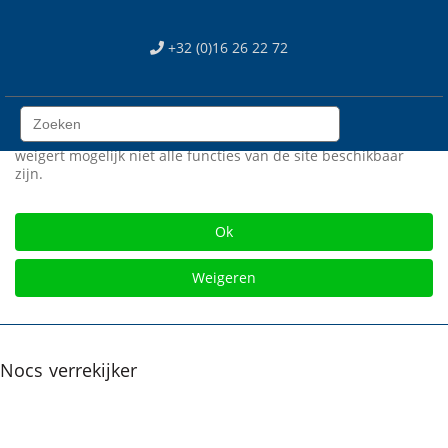
We use cookies
+32 (0)16 26 22 72
Wij gebruiken cookies op onze web site. Sommigen zijn
essentieel voor het correct functioneren van de site, terwijl
anderen ons helpen om de site en gebruikerservaring te
verbeteren (tracking cookies). U kan zelf kiezen of u deze
cookies wil toestaan of niet. Let op dat als u onze cookies
weigert mogelijk niet alle functies van de site beschikbaar
zijn.
Gratis verzending vanaf € 75
Ok
Weigeren
Nocs verrekijker