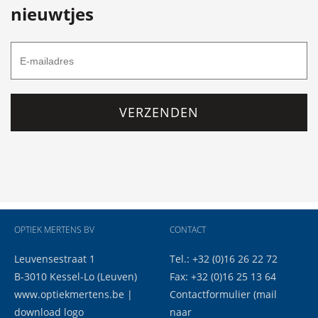
nieuwtjes
VERZENDEN
OPTIEK MERTENS BV
CONTACT
Leuvensestraat 1
Tel.: +32 (0)16 26 22 72
B-3010 Kessel-Lo (Leuven)
Fax: +32 (0)16 25 13 64
www.optiekmertens.be
|
Contactformulier
(mail
download logo
naar