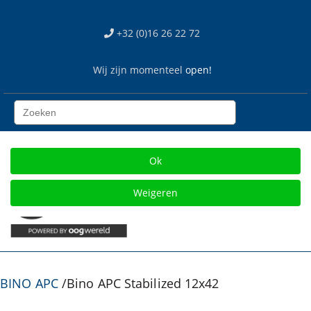
We use cookies
+32 (0)16 26 22 72
Wij gebruiken cookies op onze web site. Sommigen zijn
essentieel voor het correct functioneren van de site, terwijl
Wij zijn momenteel
open!
anderen ons helpen om de site en gebruikerservaring te
verbeteren (tracking cookies). U kan zelf kiezen of u deze
cookies wil toestaan of niet. Let op dat als u onze cookies
weigert mogelijk niet alle functies van de site beschikbaar
zijn.
Gratis verzending vanaf € 75
Ok
Weigeren
BINO APC
/
Bino APC Stabilized 12x42