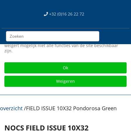
We use cookies
+32 (0)16 26 22 72
Wij gebruiken cookies op onze web site. Sommigen zijn
essentieel voor het correct functioneren van de site, terwijl
anderen ons helpen om de site en gebruikerservaring te
verbeteren (tracking cookies). U kan zelf kiezen of u deze
cookies wil toestaan of niet. Let op dat als u onze cookies
weigert mogelijk niet alle functies van de site beschikbaar
zijn.
Gratis verzending vanaf € 75
Ok
Weigeren
overzicht
/
FIELD ISSUE 10X32 Pondorosa Green
NOCS FIELD ISSUE 10X32