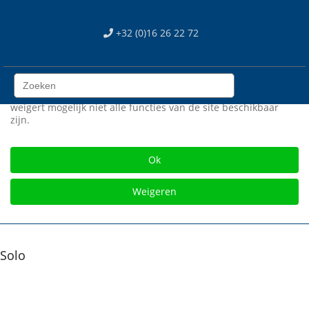
We use cookies
+32 (0)16 26 22 72
Wij gebruiken cookies op onze web site. Sommigen zijn
essentieel voor het correct functioneren van de site, terwijl
anderen ons helpen om de site en gebruikerservaring te
verbeteren (tracking cookies). U kan zelf kiezen of u deze
cookies wil toestaan of niet. Let op dat als u onze cookies
weigert mogelijk niet alle functies van de site beschikbaar
zijn.
Gratis verzending vanaf € 75
Ok
Weigeren
Solo