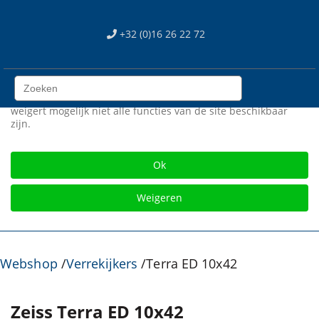
We use cookies
+32 (0)16 26 22 72
Wij gebruiken cookies op onze web site. Sommigen zijn
essentieel voor het correct functioneren van de site, terwijl
anderen ons helpen om de site en gebruikerservaring te
verbeteren (tracking cookies). U kan zelf kiezen of u deze
cookies wil toestaan of niet. Let op dat als u onze cookies
weigert mogelijk niet alle functies van de site beschikbaar
zijn.
Gratis verzending vanaf € 75
Ok
Weigeren
Webshop
/
Verrekijkers
/
Terra ED 10x42
Zeiss Terra ED 10x42