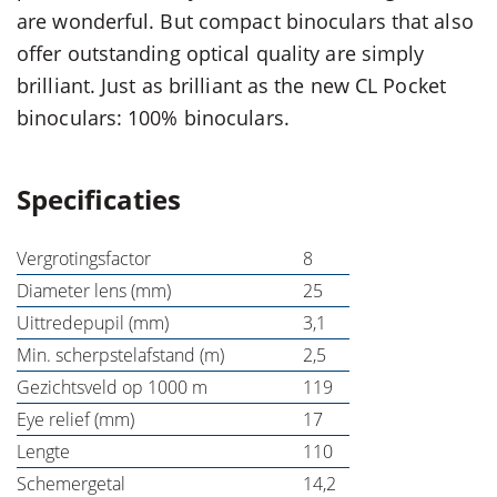
are wonderful. But compact binoculars that also
offer outstanding optical quality are simply
brilliant. Just as brilliant as the new CL Pocket
binoculars: 100% binoculars.
Specificaties
Vergrotingsfactor
8
Diameter lens (mm)
25
Uittredepupil (mm)
3,1
Min. scherpstelafstand (m)
2,5
Gezichtsveld op 1000 m
119
Eye relief (mm)
17
Lengte
110
Schemergetal
14,2