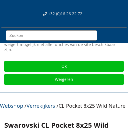
We use cookies
+32 (0)16 26 22 72
Wij gebruiken cookies op onze web site. Sommigen zijn
essentieel voor het correct functioneren van de site, terwijl
anderen ons helpen om de site en gebruikerservaring te
verbeteren (tracking cookies). U kan zelf kiezen of u deze
cookies wil toestaan of niet. Let op dat als u onze cookies
weigert mogelijk niet alle functies van de site beschikbaar
zijn.
Gratis verzending vanaf € 75
Ok
Weigeren
Webshop
/
Verrekijkers
/
CL Pocket 8x25 Wild Nature
Swarovski CL Pocket 8x25 Wild